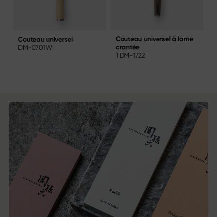
Couteau universel à lame
C
Couteau universel
crantée
DM-0701W
TDM-1722