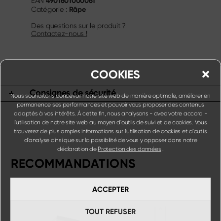
4901601000061
EAN
Râpe
Catégorie :
Des questions sur le produit ?
Contactez-nous !
COOKIES
Consignes de sécurité
Nous souhaitons concevoir notre site web de manière optimale, améliorer en
permanence ses performances et pouvoir vous proposer des contenus
adaptés à vos intérêts. À cette fin, nous analysons - avec votre accord -
l'utilisation de notre site web au moyen d'outils de suivi et de cookies. Vous
trouverez de plus amples informations sur l'utilisation de cookies et d'outils
d'analyse ainsi que sur la possibilité de vous y opposer dans notre
déclaration de
Protection des données
.
RECOMMANDATIONS
ACCEPTER
TOUT REFUSER