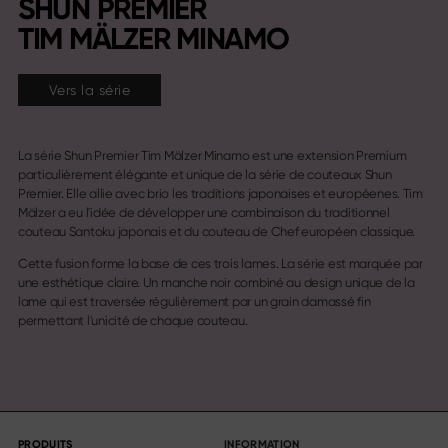
SHUN PREMIER
TIM MÄLZER MINAMO
Vers la série
La série Shun Premier Tim Mälzer Minamo est une extension Premium
particulièrement élégante et unique de la série de couteaux Shun
Premier. Elle allie avec brio les traditions japonaises et européenes. Tim
Mälzer a eu l'idée de développer une combinaison du traditionnel
couteau Santoku japonais et du couteau de Chef européen classique.
Cette fusion forme la base de ces trois lames. La série est marquée par
une esthétique claire. Un manche noir combiné au design unique de la
lame qui est traversée régulièrement par un grain damassé fin
permettant l'unicité de chaque couteau.
PRODUITS
INFORMATION