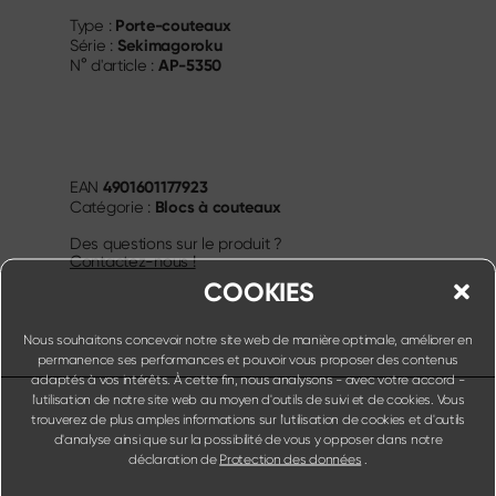
Porte-couteaux
Type :
Sekimagoroku
Série :
AP-5350
N° d'article :
4901601177923
EAN
Blocs à couteaux
Catégorie :
Des questions sur le produit ?
Contactez-nous !
COOKIES
Nous souhaitons concevoir notre site web de manière optimale, améliorer en
permanence ses performances et pouvoir vous proposer des contenus
adaptés à vos intérêts. À cette fin, nous analysons - avec votre accord -
l'utilisation de notre site web au moyen d'outils de suivi et de cookies. Vous
trouverez de plus amples informations sur l'utilisation de cookies et d'outils
d'analyse ainsi que sur la possibilité de vous y opposer dans notre
déclaration de
Protection des données
.