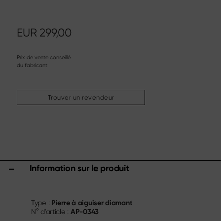
Couteau à steak
Couteau de cuisine chinois
Couteau à fileter & à désosser
EUR
299,00
Couverts à trancher
Autres assortiments
Prix de vente conseillé
du fabricant
Aiguisage & entretien
Planches à découper & blocs à couteaux
Ustensiles de cuisine
Trouver un revendeur
Ciseaux
Specials
Shi Hou 5
The Legend – Anniversary Edition
Information sur le produit
Shun Classic Red
Set Shun Kohen
Sets de couteaux & cadeaux
Pierre à aiguiser diamant
Type :
AP-0343
N° d'article :