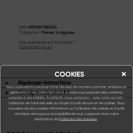
4901601186024
EAN
Pierres à aiguiser
Catégorie :
Des questions sur le produit ?
Contactez-nous !
COOKIES
Aiguisage-instructions
Nous souhaitons concevoir notre site web de manière optimale, améliorer en
Consignes de sécurité
permanence ses performances et pouvoir vous proposer des contenus
adaptés à vos intérêts. À cette fin, nous analysons - avec votre accord -
l'utilisation de notre site web au moyen d'outils de suivi et de cookies. Vous
trouverez de plus amples informations sur l'utilisation de cookies et d'outils
d'analyse ainsi que sur la possibilité de vous y opposer dans notre
déclaration de
Protection des données
.