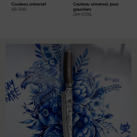
Couteau universel, pour
C
Couteau universel
gauchers
AB-5161
DM-0701L