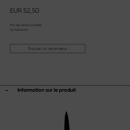
Couteau à steak
Couteau de cuisine chinois
EUR
52,50
Couteau à fileter & à désosser
Couverts à trancher
Prix de vente conseillé
du fabricant
Autres assortiments
Aiguisage & entretien
Trouver un revendeur
Planches à découper & blocs à couteaux
Ustensiles de cuisine
Ciseaux
Specials
Information sur le produit
Shi Hou 5
The Legend – Anniversary Edition
Shun Classic Red
Set Shun Kohen
Sets de couteaux & cadeaux