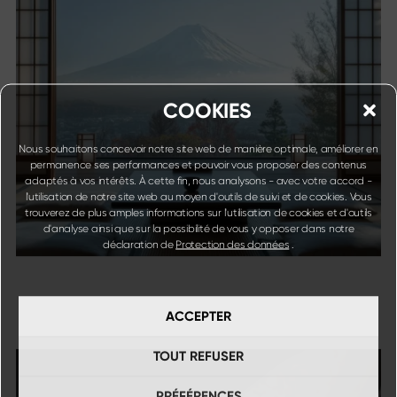
COOKIES
Nous souhaitons concevoir notre site web de manière optimale, améliorer en
permanence ses performances et pouvoir vous proposer des contenus
adaptés à vos intérêts. À cette fin, nous analysons - avec votre accord -
l'utilisation de notre site web au moyen d'outils de suivi et de cookies. Vous
trouverez de plus amples informations sur l'utilisation de cookies et d'outils
d'analyse ainsi que sur la possibilité de vous y opposer dans notre
déclaration de
Protection des données
.
ACCEPTER
TOUT REFUSER
PRÉFÉRENCES