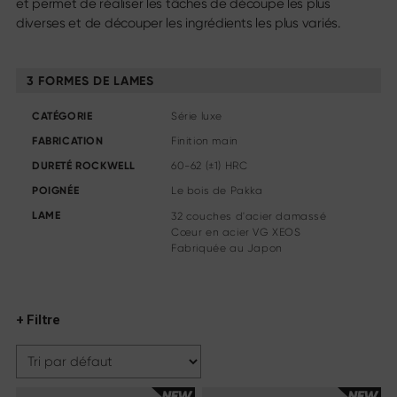
et permet de réaliser les tâches de découpe les plus
Couteau à steak
diverses et de découper les ingrédients les plus variés.
Couteau de cuisine chinois
Couteau à fileter & à désosser
Couverts à trancher
3 FORMES DE LAMES
Autres assortiments
CATÉGORIE
Série luxe
Aiguisage & entretien
FABRICATION
Finition main
Planches à découper & blocs à couteaux
DURETÉ ROCKWELL
60-62 (±1) HRC
Ustensiles de cuisine
Ciseaux
POIGNÉE
Le bois de Pakka
LAME
32 couches d'acier damassé
Cœur en acier VG XEOS
Specials
Fabriquée au Japon
Shi Hou 5
The Legend – Anniversary Edition
Shun Classic Red
+ Filtre
Set Shun Kohen
Sets de couteaux & cadeaux