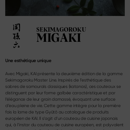
Sekimagoroku Ensei
Trouvez-nous
Sekimagoroku Shoso
Liste des revendeurs
Sekimagoroku KK Yanagiba
Magasins en ligne
Sekimagoroku Kinju & Hekiju
Contact
Sekimagoroku Red Wood
SEKIMAGOROKU
Calendrier des salons
Sekimagoroku Migaki
MIGAKI
Carrière
Tim Mälzer Kamagata
Couteau de cuisine Junior
Wasabi Black
Réseaux sociaux
Une esthétique unique
Couteaux par type de lame
Instagram
Facebook
Avec Migaki, KAI présente la deuxième édition de la gamme
Tous les couteaux
Youtube
Sekimagoroku Master Line. Inspirés de l’esthétique des
Couteau de chef
sabres de samouraïs classiques (katanas), ces couteaux se
Santoku
distinguent par leur forme galbée caractéristique et par
Couteau à pain
l’élégance de leur grain damassé, évoquant une surface
Couteau universel
d’eau pleine de vie. Cette gamme intègre pour la première
Lames japonaises
fois la lame de type Gyūtō au catalogue de produits
Couteaux à viande & poisson
européen de KAI. Il s’agit d’un couteau de cuisine japonais
Couteaux à légumes
qui, à l’instar du couteau de cuisine européen, est polyvalent
Couteau à éplucher