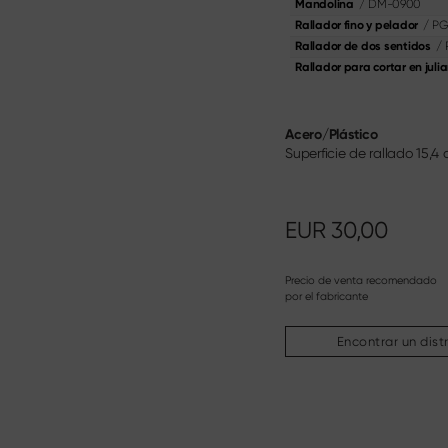
/
DM-0900
Mandolina
/
PG
Rallador fino y pelador
/
Rallador de dos sentidos
Rallador para cortar en juli
Acero/Plástico
Superficie de rallado 15,4
EUR
30,00
Precio de venta recomendado
por el fabricante
Encontrar un dist