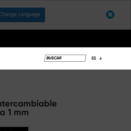
Change Language
ES
s
intercambiable
na 1 mm