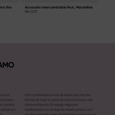
tra fino
Accesorio intercambiable No.4, Mandolina
Accesor
BK-0217
BK-021
NAMO
mo una
Esta combinación sirvió de base para las tres
ra clase y
formas de hoja. La serie se caracteriza por una
 cuchillos
clara estilización. El mango negro en
artística lo
combinación con la hoja de diseño propio, con
ía
una fina veta de acero de Damasco, que a su vez