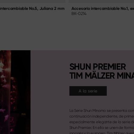
intercambiable No.5, Juliana 2 mm
Accesorio intercambiable No.1, ex
BK-0214
SHUN PREMIER
TIM MÄLZER MI
A la serie
La Serie Shun Minamo se presenta co
continuación independiente, de prime
especialmente elegante de la serie de
Shun Premier. En ella se unen de forma 
japonés y lo europeo. Tim Mälzer quer