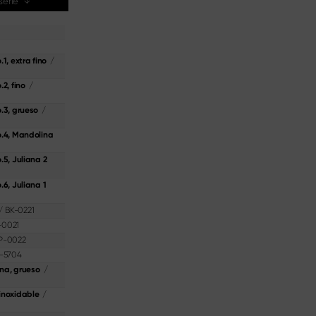
 serie
↓
/
1, extra fino
/
2, fino
/
.3, grueso
Catálogos
En el punto de mira
Sekimagoroku Ensei
Descúbrelo aquí
o.4, Mandolina
Descúbrelo aquí
.5, Juliana 2
6, Juliana 1
/
BK-0221
-0021
P-0022
-5704
/
ana, grueso
/
inoxidable