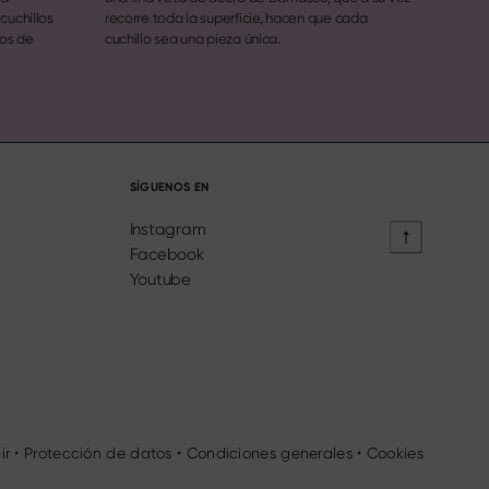
cuchillos
recorre toda la superficie, hacen que cada
los de
cuchillo sea una pieza única.
SÍGUENOS EN
Instagram
Facebook
Youtube
ir
•
Protección de datos
•
Condiciones generales
•
Cookies