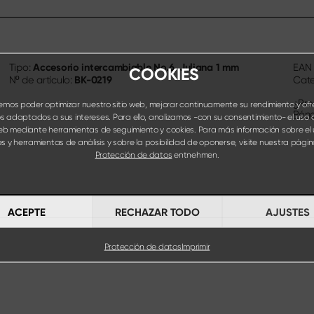
Accesorio intercambiable No.6, Juliana 1 mm
Tipo:
EA
COOKIES
BK-0219
Nº de artículo:
Cate
¿Pre
mos poder optimizar nuestro sitio web, mejorar continuamente su rendimiento y ofr
Póng
s adaptados a sus intereses. Para ello, analizamos -con su consentimiento- el uso 
web mediante herramientas de seguimiento y cookies. Para más información sobre el
s y herramientas de análisis y sobre la posibilidad de oponerse, visite nuestra pág
Protección de datos
entnehmen.
ACEPTE
RECHAZAR TODO
AJUSTES
Protección de datos
Imprimir