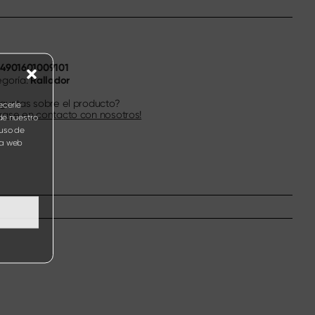
4901601009101
N
Rallador
goría:
guntas sobre el producto?
ecerle
ase en contacto con nosotros!
de nuestro
 uso de
ina web