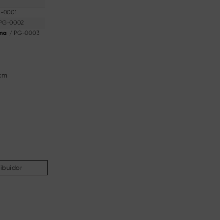
-0001
PG-0002
/
PG-0003
ana
 cm
ribuidor