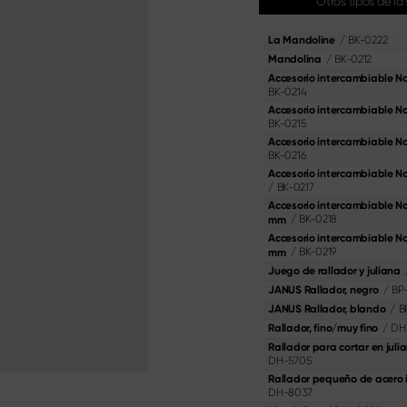
Otros tipos de la
ciales
ra verduras
Shi Hou 5
ador
/
BK-0222
La Mandoline
The Legend – Anniversary Edition
a bistec
/
BK-0212
Mandolina
Shun Classic Red
cocina China
Accesorio intercambiable No.
Juego Shun Kohen
BK-0214
ra filetear y deshuesar
Cuchillos y sets de regalo
Accesorio intercambiable No.
inchar
BK-0215
Accesorio intercambiable No
Materialien & Pflege
BK-0216
Descúbrelo aquí
Accesorio intercambiable N
/
BK-0217
Accesorio intercambiable No
/
BK-0218
mm
Accesorio intercambiable No.
/
BK-0219
mm
Juego de rallador y juliana
/
BP
JANUS Rallador, negro
/
B
JANUS Rallador, blando
/
DH
Rallador, fino/muy fino
Rallador para cortar en juli
DH-5705
Rallador pequeño de acero 
DH-8037