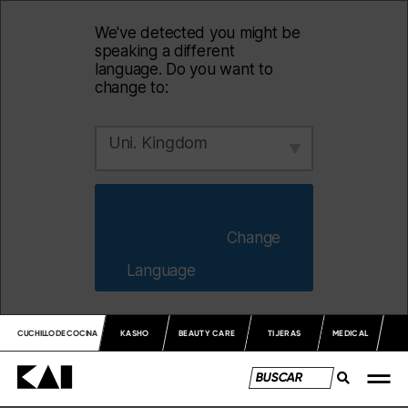
We've detected you might be
speaking a different
language. Do you want to
change to:
Uni. Kingdom
                        Change 
Language                    
CUCHILLO DE COCINA
KASHO
BEAUTY CARE
TIJERAS
MEDICAL