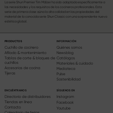
La serie Shun Premier Tim Mälzer ha sido adaptada específicamente a
las necesidades y los requisitos de los cocineros profesionales. Esta
serie de primera clase aúna la alta calidad en las propiedades del
material de la conocida serie Shun Classic con una sorprendente nueva
estética global.
PRODUCTOS
INFORMACIÓN
Cuchillo de cocinero
Quiénes somos
Afilado & mantenimiento
Newsblog
Tablas de corte & bloques de
Catálogos
cuchillos
Materiales & cuidado
Accesorios de cocina
Mediateca
Tijeras
Pulse
Sostenibilidad
ENCUÉNTRANOS
SÍGUENOS EN
Directorio de distribuidores
Instagram
Tiendas en línea
Facebook
Contacto
Youtube
Calendario de ferias