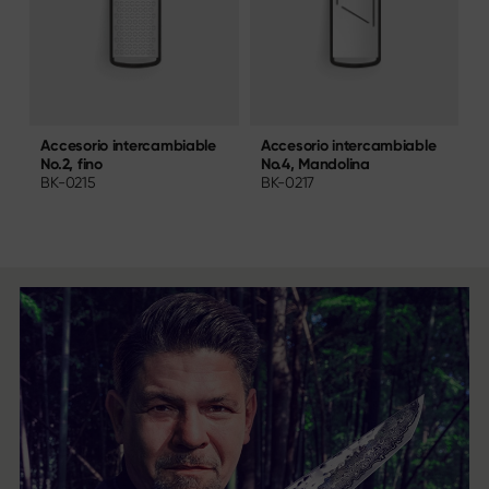
Accesorio intercambiable
A
Accesorio intercambiable
No.4, Mandolina
N
No.2, fino
BK-0217
B
BK-0215