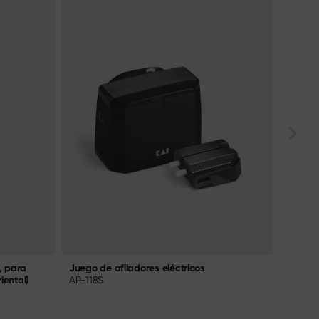
, para
Juego de afiladores eléctricos
Piedra
riental)
AP-118S
AP-03