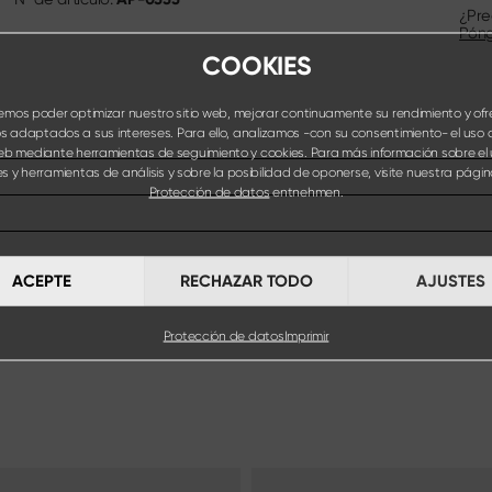
¿Pre
Póng
COOKIES
mos poder optimizar nuestro sitio web, mejorar continuamente su rendimiento y ofr
s adaptados a sus intereses. Para ello, analizamos -con su consentimiento- el uso 
web mediante herramientas de seguimiento y cookies. Para más información sobre el
s y herramientas de análisis y sobre la posibilidad de oponerse, visite nuestra pág
Protección de datos
entnehmen.
ACEPTE
RECHAZAR TODO
AJUSTES
Protección de datos
Imprimir