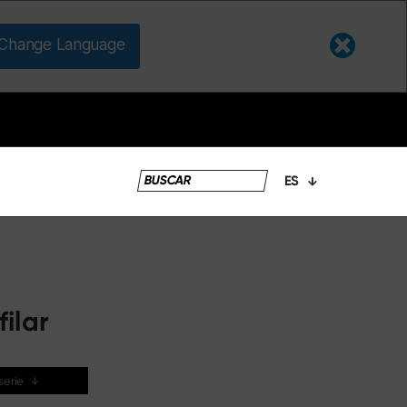
Change Language
ES
s
ilar
 serie
↓