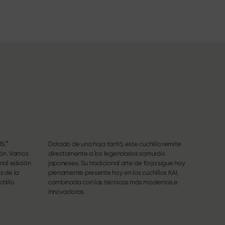
5.°
Dotado de una hoja tantō, este cuchillo remite
ión. Vamos
directamente a los legendarios samuráis
nal edición
japoneses. Su tradicional arte de forja sigue hoy
s de la
plenamente presente hoy en los cuchillos KAI,
hillo
combinada con las técnicas más modernas e
innovadoras.