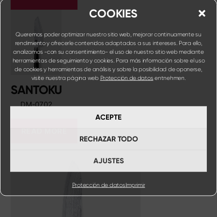
COOKIES
Queremos poder optimizar nuestro sitio web, mejorar continuamente su
rendimiento y ofrecerle contenidos adaptados a sus intereses. Para ello,
analizamos -con su consentimiento- el uso de nuestro sitio web mediante
herramientas de seguimiento y cookies. Para más información sobre el uso
de cookies y herramientas de análisis y sobre la posibilidad de oponerse,
visite nuestra página web
Protección de datos
entnehmen.
SANTOKU
DM-0702
ACEPTE
READ MORE
RECHAZAR TODO
AJUSTES
Protección de datos
Imprimir