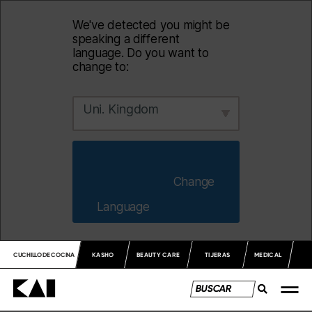
We've detected you might be
speaking a different
language. Do you want to
change to:
Uni. Kingdom
                        Change 
Language                    
CUCHILLO DE COCINA
KASHO
BEAUTY CARE
TIJERAS
MEDICAL